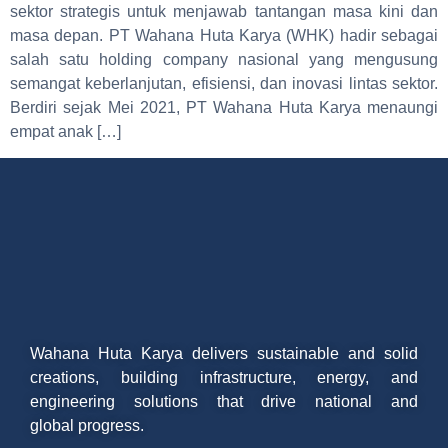
sektor strategis untuk menjawab tantangan masa kini dan
masa depan. PT Wahana Huta Karya (WHK) hadir sebagai
salah satu holding company nasional yang mengusung
semangat keberlanjutan, efisiensi, dan inovasi lintas sektor.
Berdiri sejak Mei 2021, PT Wahana Huta Karya menaungi
empat anak […]
Wahana Huta Karya delivers sustainable and solid
creations, building infrastructure, energy, and
engineering solutions that drive national and
global progress.