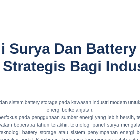
Our Business
Article
Contact
Language
 Surya Dan Battery
 Strategis Bagi Indus
a berfokus pada penggunaan sumber energi yang lebih bersih, t
Dalam beberapa tahun terakhir, teknologi panel surya menga
teknologi battery storage atau sistem penyimpanan energi 
semakin andal. Kombinasi keduanya kini menjadi salah satu 